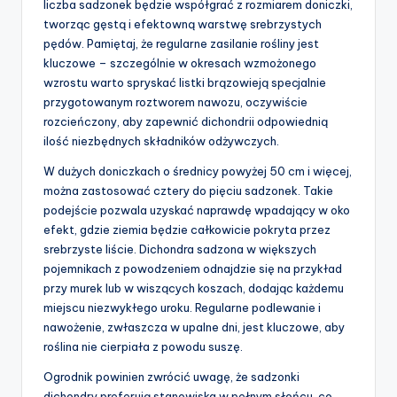
liczba sadzonek będzie współgrać z rozmiarem doniczki,
tworząc gęstą i efektowną warstwę srebrzystych
pędów. Pamiętaj, że regularne zasilanie rośliny jest
kluczowe – szczególnie w okresach wzmożonego
wzrostu warto spryskać listki brązowieją specjalnie
przygotowanym roztworem nawozu, oczywiście
rozcieńczony, aby zapewnić dichondrii odpowiednią
ilość niezbędnych składników odżywczych.
W dużych doniczkach o średnicy powyżej 50 cm i więcej,
można zastosować cztery do pięciu sadzonek. Takie
podejście pozwala uzyskać naprawdę wpadający w oko
efekt, gdzie ziemia będzie całkowicie pokryta przez
srebrzyste liście. Dichondra sadzona w większych
pojemnikach z powodzeniem odnajdzie się na przykład
przy murek lub w wiszących koszach, dodając każdemu
miejscu niezwykłego uroku. Regularne podlewanie i
nawożenie, zwłaszcza w upalne dni, jest kluczowe, aby
roślina nie cierpiała z powodu suszę.
Ogrodnik powinien zwrócić uwagę, że sadzonki
dichondry preferują stanowiska w pełnym słońcu, co