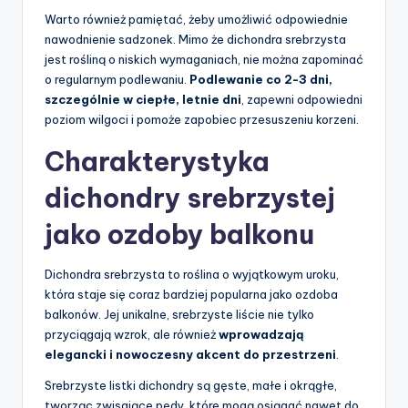
Warto również pamiętać, żeby umożliwić odpowiednie
nawodnienie sadzonek. Mimo że dichondra srebrzysta
jest rośliną o niskich wymaganiach, nie można zapominać
o regularnym podlewaniu.
Podlewanie co 2-3 dni,
szczególnie w ciepłe, letnie dni
, zapewni odpowiedni
poziom wilgoci i pomoże zapobiec przesuszeniu korzeni.
Charakterystyka
dichondry srebrzystej
jako ozdoby balkonu
Dichondra srebrzysta to roślina o wyjątkowym uroku,
która staje się coraz bardziej popularna jako ozdoba
balkonów. Jej unikalne, srebrzyste liście nie tylko
przyciągają wzrok, ale również
wprowadzają
elegancki i nowoczesny akcent do przestrzeni
.
Srebrzyste listki dichondry są gęste, małe i okrągłe,
tworząc zwisające pędy, które mogą osiągać nawet do