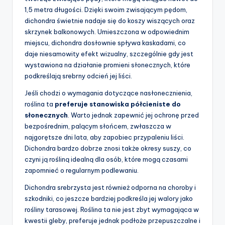
1,5 metra długości. Dzięki swoim zwisającym pędom,
dichondra świetnie nadaje się do koszy wiszących oraz
skrzynek balkonowych. Umieszczona w odpowiednim
miejscu, dichondra dosłownie spływa kaskadami, co
daje niesamowity efekt wizualny, szczególnie gdy jest
wystawiona na działanie promieni słonecznych, które
podkreślają srebrny odcień jej liści.
Jeśli chodzi o wymagania dotyczące nasłonecznienia,
roślina ta
preferuje stanowiska półcieniste do
słonecznych
. Warto jednak zapewnić jej ochronę przed
bezpośrednim, palącym słońcem, zwłaszcza w
najgorętsze dni lata, aby zapobiec przypaleniu liści.
Dichondra bardzo dobrze znosi także okresy suszy, co
czyni ją rośliną idealną dla osób, które mogą czasami
zapomnieć o regularnym podlewaniu.
Dichondra srebrzysta jest również odporna na choroby i
szkodniki, co jeszcze bardziej podkreśla jej walory jako
rośliny tarasowej. Roślina ta nie jest zbyt wymagająca w
kwestii gleby, preferuje jednak podłoże przepuszczalne i