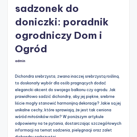
sadzonek do
doniczki: poradnik
ogrodniczy Dom i
Ogród
admin
Posted
by
Dichondra srebrzysta, zwana inaczej srebrzystą rośliną,
to doskonały wybór dla osób pragnących dodać
elegancki akcent do swojego balkonu czy ogrodu. Jak
prawidłowo sadzić dichondrę, aby jej piękne, srebrne
liście mogły stanowić harmonijną dekorację? Jakie są jej
unikalne cechy, które sprawiają, że jest tak ceniona
wśród miłośników roślin? W poniższym artykule
odpowiemy na te pytania, dostarczając szczegółowych
informacji na temat sadzenia, pielęgnacji oraz zalet
dichondry srebrzystej.