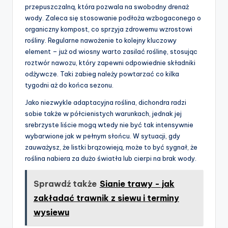
przepuszczalną, która pozwala na swobodny drenaż
wody. Zaleca się stosowanie podłoża wzbogaconego o
organiczny kompost, co sprzyja zdrowemu wzrostowi
rośliny. Regularne nawożenie to kolejny kluczowy
element – już od wiosny warto zasilać roślinę, stosując
roztwór nawozu, który zapewni odpowiednie składniki
odżywcze. Taki zabieg należy powtarzać co kilka
tygodni aż do końca sezonu.
Jako niezwykle adaptacyjna roślina, dichondra radzi
sobie także w półcienistych warunkach, jednak jej
srebrzyste liście mogą wtedy nie być tak intensywnie
wybarwione jak w pełnym słońcu. W sytuacji, gdy
zauważysz, że listki brązowieją, może to być sygnał, że
roślina nabiera za dużo światła lub cierpi na brak wody.
Sprawdź także
Sianie trawy - jak
zakładać trawnik z siewu i terminy
wysiewu