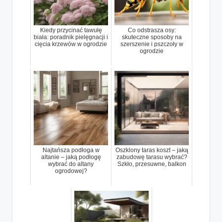
Kiedy przycinać tawułę
Co odstrasza osy:
biała: poradnik pielęgnacji i
skuteczne sposoby na
cięcia krzewów w ogrodzie
szerszenie i pszczoły w
ogrodzie
Najtańsza podłoga w
Oszklony taras koszt – jaką
altanie – jaką podłogę
zabudowę tarasu wybrać?
wybrać do altany
Szkło, przesuwne, balkon
ogrodowej?