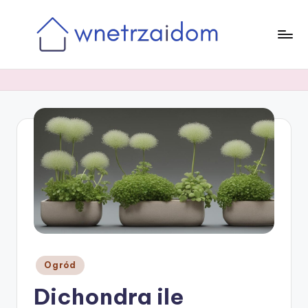
Skip
to
content
Posted
Ogród
in
Dichondra ile