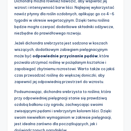
Dichondrę można również nawozić, aby wspierać jej
wzrost i intensywność barw liści. Najlepiej wykorzystać
nawóz płynny dla roślin ozdobnych, aplikując go co 4-6
tygodni w okresie wegetacyjnym. Dzięki temu roślina
będzie mogła czerpać dodatkowe składniki odżywcze,
niezbędne do prawidłowego rozwoju.
Jeżeli dichondra srebrzysta jest sadzona w koszach
wiszących, dodatkowym zabiegiem pielęgnacyjnym
może być
odpowiednie przycinanie pędów
, które
pozwala utrzymać roślinę w pożądanym kształcie i
zapobiegać zbytniemu rozrostowi. Warto także co jakiś
czas przesadzać roślinę do większej doniczki, aby
zapewnić jej odpowiednią przestrzeń do wzrostu.
Podsumowując, dichondra srebrzysta to roślina, która
przy odpowiedniej pielęgnacji stanie się prawdziwą
ozdobą balkonu czy ogrodu, zachwycając swoimi
zwisającymi pędami i srebrzystym kolorem liści. Dzięki
swoim niewielkim wymaganiom w zakresie pielęgnacji,
jest idealna zarówno dla początkujących, jak i
doświadczonych ogrodników.