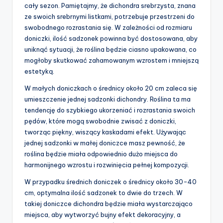
cały sezon. Pamiętajmy, że dichondra srebrzysta, znana
ze swoich srebrnymi listkami, potrzebuje przestrzeni do
swobodnego rozrastania się. W zależności od rozmiaru
doniczki, ilość sadzonek powinna być dostosowana, aby
uniknąć sytuacji, że roślina będzie ciasno upakowana, co
mogłoby skutkować zahamowanym wzrostem i mniejszą
estetyką.
W małych doniczkach o średnicy około 20 cm zaleca się
umieszczenie jednej sadzonki dichondry. Roślina ta ma
tendencję do szybkiego ukorzeniać i rozrastania swoich
pędów, które mogą swobodnie zwisać z doniczki,
tworząc piękny, wiszący kaskadami efekt. Używając
jednej sadzonki w małej doniczce masz pewność, że
roślina będzie miała odpowiednio dużo miejsca do
harmonijnego wzrostu i rozwinięcia pełnej kompozycji.
W przypadku średnich doniczek o średnicy około 30-40
cm, optymalna ilość sadzonek to dwie do trzech. W
takiej doniczce dichondra będzie miała wystarczająco
miejsca, aby wytworzyć bujny efekt dekoracyjny, a