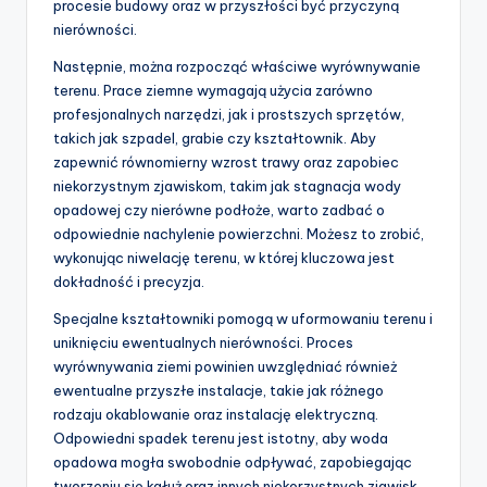
procesie budowy oraz w przyszłości być przyczyną
nierówności.
Następnie, można rozpocząć właściwe wyrównywanie
terenu. Prace ziemne wymagają użycia zarówno
profesjonalnych narzędzi, jak i prostszych sprzętów,
takich jak szpadel, grabie czy kształtownik. Aby
zapewnić równomierny wzrost trawy oraz zapobiec
niekorzystnym zjawiskom, takim jak stagnacja wody
opadowej czy nierówne podłoże, warto zadbać o
odpowiednie nachylenie powierzchni. Możesz to zrobić,
wykonując niwelację terenu, w której kluczowa jest
dokładność i precyzja.
Specjalne kształtowniki pomogą w uformowaniu terenu i
uniknięciu ewentualnych nierówności. Proces
wyrównywania ziemi powinien uwzględniać również
ewentualne przyszłe instalacje, takie jak różnego
rodzaju okablowanie oraz instalację elektryczną.
Odpowiedni spadek terenu jest istotny, aby woda
opadowa mogła swobodnie odpływać, zapobiegając
tworzeniu się kałuż oraz innych niekorzystnych zjawisk.