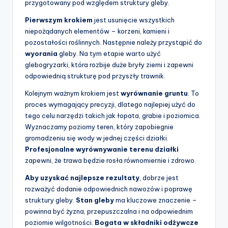
przygotowany pod względem struktury gleby.
Pierwszym krokiem
jest usunięcie wszystkich
niepożądanych elementów – korzeni, kamieni i
pozostałości roślinnych. Następnie należy przystąpić do
wyorania
gleby. Na tym etapie warto użyć
glebogryzarki, która rozbije duże bryły ziemi i zapewni
odpowiednią strukturę pod przyszły trawnik.
Kolejnym ważnym krokiem jest
wyrównanie gruntu
. To
proces wymagający precyzji, dlatego najlepiej użyć do
tego celu narzędzi takich jak łopata, grabie i poziomica.
Wyznaczamy poziomy teren, który zapobiegnie
gromadzeniu się wody w jednej części działki.
Profesjonalne wyrównywanie terenu działki
zapewni, że trawa będzie rosła równomiernie i zdrowo.
Aby uzyskać najlepsze rezultaty
, dobrze jest
rozważyć dodanie odpowiednich nawozów i poprawę
struktury gleby.
Stan gleby
ma kluczowe znaczenie –
powinna być żyzna, przepuszczalna i na odpowiednim
poziomie wilgotności.
Bogata w składniki odżywcze