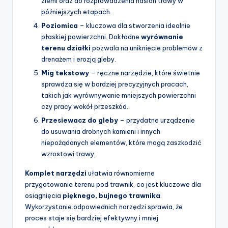
ziemi oraz do rozprowadzenia nasion trawy w
późniejszych etapach.
Poziomica
– kluczowa dla stworzenia idealnie
płaskiej powierzchni. Dokładne
wyrównanie
terenu działki
pozwala na uniknięcie problemów z
drenażem i erozją gleby.
Mig tekstowy
– ręczne narzędzie, które świetnie
sprawdza się w bardziej precyzyjnych pracach,
takich jak wyrównywanie mniejszych powierzchni
czy pracy wokół przeszkód.
Przesiewacz do gleby
– przydatne urządzenie
do usuwania drobnych kamieni i innych
niepożądanych elementów, które mogą zaszkodzić
wzrostowi trawy.
Komplet narzędzi
ułatwia równomierne
przygotowanie terenu pod trawnik, co jest kluczowe dla
osiągnięcia
pięknego, bujnego trawnika
.
Wykorzystanie odpowiednich narzędzi sprawia, że
proces staje się bardziej efektywny i mniej