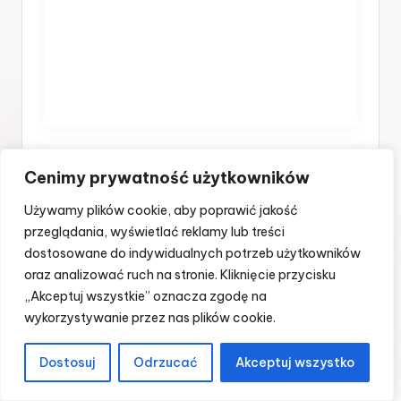
Jak urządzić małe mieszkanie
Cenimy prywatność użytkowników
40 m: 5 pomysłów na
Używamy plików cookie, aby poprawić jakość
aranżację 40-metrowego
przeglądania, wyświetlać reklamy lub treści
mieszkania
dostosowane do indywidualnych potrzeb użytkowników
oraz analizować ruch na stronie. Kliknięcie przycisku
„Akceptuj wszystkie” oznacza zgodę na
wykorzystywanie przez nas plików cookie.
Dostosuj
Odrzucać
Akceptuj wszystko