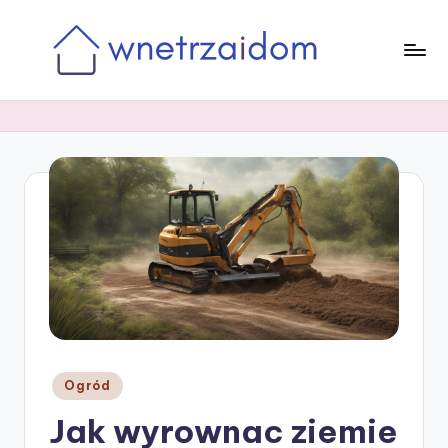
Skip
to
content
Posted
Ogród
in
Jak wyrownac ziemie