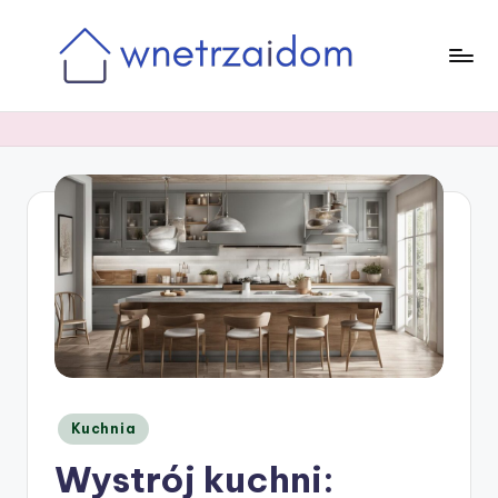
Skip
to
content
Posted
Kuchnia
in
Wystrój kuchni: