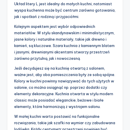
Układ litery L jest idealny do małych kuchni, natomiast
wyspa kuchenna może być centrum zarówno gotowania,
jak i spotkań z rodziną i przyjaciółmi.
Kolejnym aspektem jest wybór odpowiednich
materiałów. W stylu skandynawskim i minimalistycznym,
jasne kolory i naturalne materiały, takie jak drewno i
kamień, są kluczowe. Szara kuchnia z kamiennym blatem
i jasnymi, drewnianymi akcentami stworzy przestrzeń
zarówno przytulną, jak i nowoczesną.
Jeśli decydujesz się na kuchnię otwartą z salonem,
ważne jest, aby oba pomieszczenia były ze sobą spójne.
Kolory w kuchni powinny nawiązywać do tych użytych w
salonie, co można osiągnąć np. poprzez dodatki czy
elementy dekoracyjne. Kuchnia otwarta w stylu modern
classic może posiadać eleganckie, beżowe i białe
elementy, które harmonizują z wystrojem salonu.
W małej kuchni warto postawić na funkcjonalne
rozwiązania, takie jak szafki na wymiar czy zabudowana
lodówka. Każdy centymetr przestrzeni powinien być