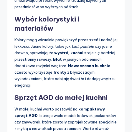
umożliwiając przechowywanie rzadziej używanych
przedmiotów na wyższych półkach.
Wybór kolorystyki i
materiałów
Kolory mogą wizualnie powiększyć przestrzeń i nadać jej
lekkości. Jasne kolory, takie jak
biel, pastele
czy jasne
drewno, sprawiają, że
wystrój kuchni
staje się bardziej
przestronny i świeży.
Blat
w jasnych odcieniach
dodatkowo rozjaśni wnętrze.
Nowoczesna kuchnia
często wykorzystuje
fronty
z błyszczącymi
wykończeniami, które odbijają światło i dodają wnętrzu
elegancji.
Sprzęt AGD do małej kuchni
W małej kuchni warto postawić na
kompaktowy
sprzęt AGD
. Istnieje wiele modeli lodówek, piekarników
czy zmywarek, które zostały zaprojektowane specjalnie
z myślą o niewielkich przestrzeniach. Warto również